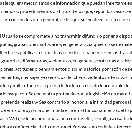
 cualesquiera mecanismos de información que puedan insertarse en
edios o procedimientos distintos de los que, según los casos, se 
los contenidos o, en general, de los que se empleen habitualmente
el Usuario se compromete a no transmitir, difundir o poner a dispo
rafías, grabaciones, software y, en general, cualquier clase de mat
bertades públicas reconocidas constitucionalmente, en los Tratados
gratorias, difamatorias, violentas o, en general, contrarias a la le
iones, actitudes o pensamientos discriminatorios por razón de sexo
mentos, mensajes y/o servicios delictivos, violentos, ofensivos, noc
den público. Induzca o pueda inducir a un estado inaceptable de a
ibrio psíquico.• Se encuentra protegido por la legislación en materi
pretenda realizar.• Sea contrario al honor, a la intimidad personal 
po de virus o programa que impida el normal funcionamiento del Es
Espacio Web, se le proporcionara una contraseña, se obliga a usar
odia y confidencialidad, comprometiéndose a no cederla a terceros