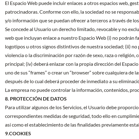
El Espacio Web puede incluir enlaces a otros espacios web, gest
patrocinadoras. Conforme con ello, la sociedad no se responsabil
y/o información que se puedan ofrecer a terceros a través de los
Se concede al Usuario un derecho limitado, revocable y no exclu
web que incluyan enlace a nuestro Espacio Web (i) no podrán fal
logotipos u otros signos distintivos de nuestra sociedad; (ii) n
violencia o la discriminación por razón de sexo, raza o religión, 
principal; (iv) deberá enlazar con la propia dirección del Espa
uno de sus “frames” o crear un “browser” sobre cualquiera de l
después de lo cual deberá proceder de inmediato a su eliminaci
La empresa no puede controlar la información, contenidos, prod
8. PROTECCIÓN DE DATOS
Para utilizar algunos de los Servicios, el Usuario debe proporc
correspondientes medidas de seguridad, todo ello en cumplimie
así como el establecimiento de las finalidades previamente estab
9.COOKIES