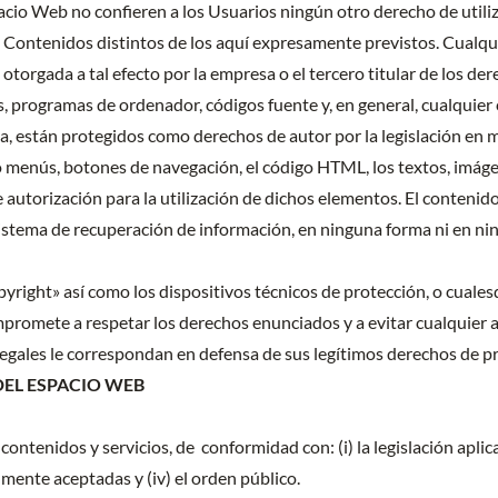
cio Web no confieren a los Usuarios ningún otro derecho de utiliza
 Contenidos distintos de los aquí expresamente previstos. Cualqu
otorgada a tal efecto por la empresa o el tercero titular de los de
s, programas de ordenador, códigos fuente y, en general, cualquier 
a, están protegidos como derechos de autor por la legislación en m
o menús, botones de navegación, el código HTML, los textos, imágen
 autorización para la utilización de dichos elementos. El conteni
n sistema de recuperación de información, en ninguna forma ni en n
pyright» así como los dispositivos técnicos de protección, o cua
promete a respetar los derechos enunciados y a evitar cualquier 
legales le correspondan en defensa de sus legítimos derechos de pro
DEL ESPACIO WEB
contenidos y servicios, de conformidad con: (i) la legislación apli
mente aceptadas y (iv) el orden público.