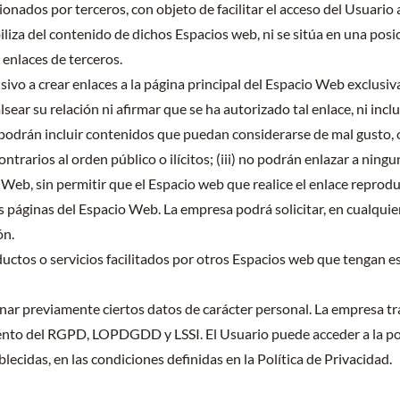
ionados por terceros, con objeto de facilitar el acceso del Usuari
iza del contenido de dichos Espacios web, ni se sitúa en una posic
 enlaces de terceros.
sivo a crear enlaces a la página principal del Espacio Web exclusi
sear su relación ni afirmar que se ha autorizado tal enlace, ni in
o podrán incluir contenidos que puedan considerarse de mal gusto, 
contrarios al orden público o ilícitos; (iii) no podrán enlazar a nin
cio Web, sin permitir que el Espacio web que realice el enlace repr
as páginas del Espacio Web. La empresa podrá solicitar, en cualqui
ón.
uctos o servicios facilitados por otros Espacios web que tengan e
ionar previamente ciertos datos de carácter personal. La empresa t
nto del RGPD, LOPDGDD y LSSI. El Usuario puede acceder a la polí
lecidas, en las condiciones definidas en la Política de Privacidad.